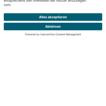
4 milchkuh-Ausgaben im Jahr für nur 46,40
€
12 digitale Züchterbriefe direkt in Ihr E-
Mail-Postfach
Portofreie Lieferung direkt zu Ihnen nach
Hause
Jederzeit kündbar
milchkuh bestellen