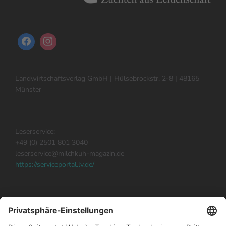
Landwirtschaftsverlag GmbH | Hülsebrockstr. 2-8 | 48165
Münster
Leserservice:
+49 (0) 2501 801 3040
leserservice@milchkuh-magazin.de
https://serviceportal.lv.de/
Milchkuh abonnieren
Impressum