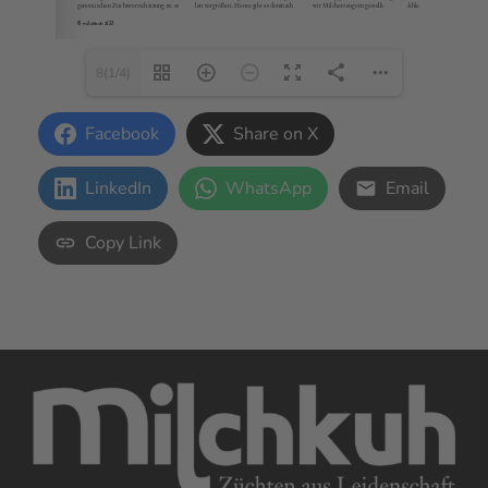
8(1/4)
Facebook
Share on X
LinkedIn
WhatsApp
Email
Copy Link