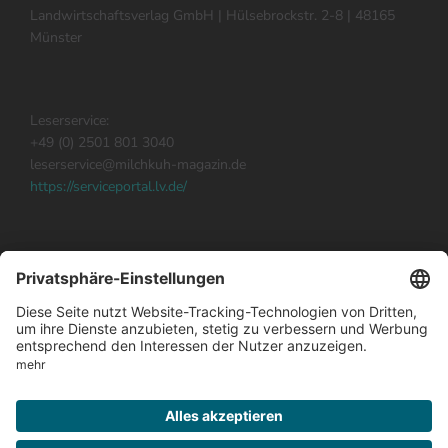
Landwirtschaftsverlag GmbH | Hülsebrockstr. 2-8 | 48165
Münster
Leserservice:
+49 (0) 2501 801 3040
leserservice@milchkuh-magazin.de
https://serviceportal.lv.de/
Milchkuh abonnieren
Impressum
Datenschutz
Abo hier kündigen
Kontakt Redaktion
Werben in milchkuh
Mediadaten 2026