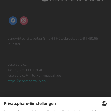
Landwirtschaftsverlag GmbH | Hülsebrockstr. 2-8 | 48165
Münster
Leserservice:
+49 (0) 2501 801 3040
leserservice@milchkuh-magazin.de
https://serviceportal.lv.de/
Milchkuh abonnieren
Impressum