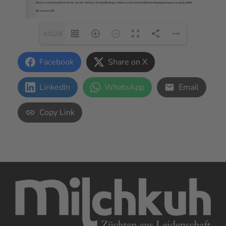
42(1/2)
Facebook
Share on X
LinkedIn
WhatsApp
Email
Copy Link