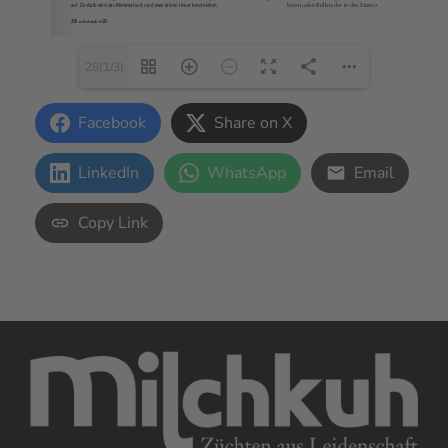
28(1/3)
Facebook
Share on X
LinkedIn
WhatsApp
Email
Copy Link