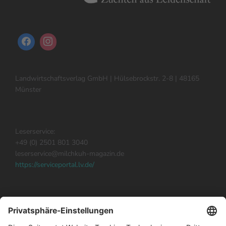
Landwirtschaftsverlag GmbH | Hülsebrockstr. 2-8 | 48165
Münster
Leserservice:
+49 (0) 2501 801 3040
leserservice@milchkuh-magazin.de
https://serviceportal.lv.de/
Milchkuh abonnieren
Impressum