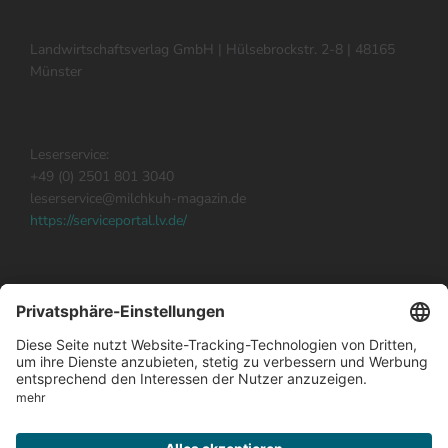
Landwirtschaftsverlag GmbH | Hülsebrockstr. 2-8 | 48165
Münster
Leserservice:
+49 (0) 2501 801 3040
leserservice@milchkuh-magazin.de
https://serviceportal.lv.de/
Milchkuh abonnieren
Impressum
Datenschutz
Abo hier kündigen
Kontakt Redaktion
Werben in milchkuh
Mediadaten 2026